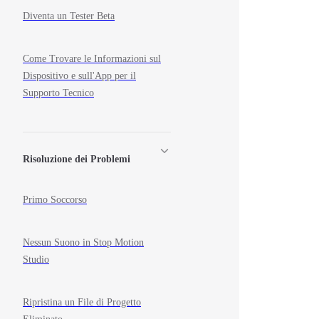
Diventa un Tester Beta
Come Trovare le Informazioni sul
Dispositivo e sull'App per il
Supporto Tecnico
Risoluzione dei Problemi
Primo Soccorso
Nessun Suono in Stop Motion
Studio
Ripristina un File di Progetto