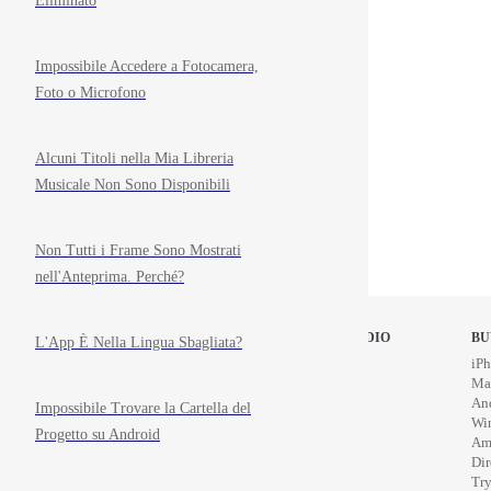
Eliminato
Impossibile Accedere a Fotocamera,
Foto o Microfono
Alcuni Titoli nella Mia Libreria
Musicale Non Sono Disponibili
Non Tutti i Frame Sono Mostrati
nell'Anteprima. Perché?
STOP MOTION STUDIO
BU
L'App È Nella Lingua Sbagliata?
Home
iPh
Education
Ma
News
An
Impossibile Trovare la Cartella del
Wi
Progetto su Android
Am
Di
Try