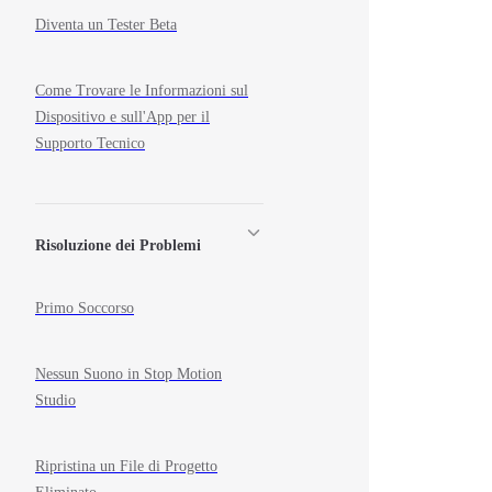
Diventa un Tester Beta
Come Trovare le Informazioni sul
Dispositivo e sull'App per il
Supporto Tecnico
Risoluzione dei Problemi
Primo Soccorso
Nessun Suono in Stop Motion
Studio
Ripristina un File di Progetto