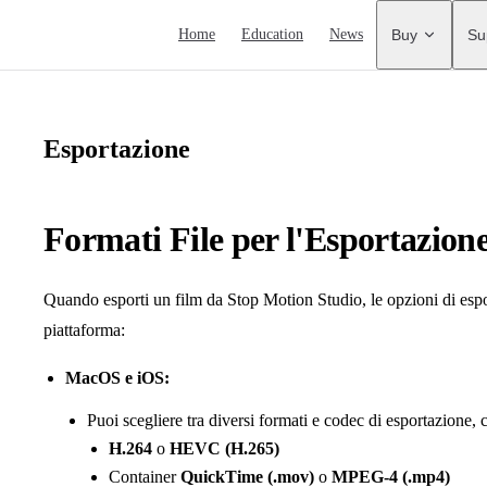
Main Navigation
Home
Education
News
Buy
Su
Esportazione
Formati File per l'Esportazion
Quando esporti un film da Stop Motion Studio, le opzioni di espo
piattaforma:
MacOS e iOS:
Puoi scegliere tra diversi formati e codec di esportazione,
H.264
o
HEVC (H.265)
Container
QuickTime (.mov)
o
MPEG-4 (.mp4)