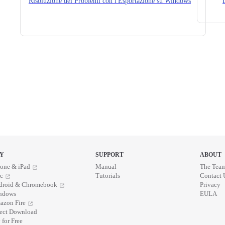
Risoluzione dei Problemi con l'Esportazione su Windows
Y
SUPPORT
ABOUT
one & iPad
Manual
The Tea
c
Tutorials
Contact 
droid & Chromebook
Privacy
ndows
EULA
azon Fire
rect Download
 for Free