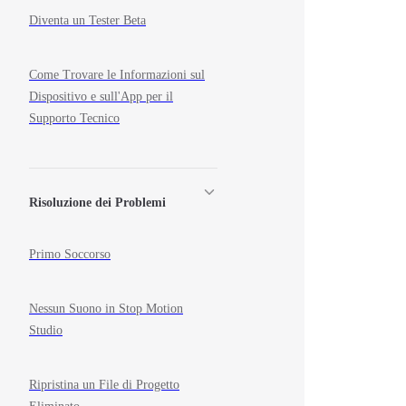
Diventa un Tester Beta
Come Trovare le Informazioni sul
Dispositivo e sull'App per il
Supporto Tecnico
Risoluzione dei Problemi
Primo Soccorso
Nessun Suono in Stop Motion
Studio
Ripristina un File di Progetto