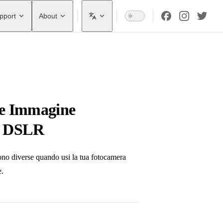
pport
About
 e Immagine
a DSLR
sono diverse quando usi la tua fotocamera
e.