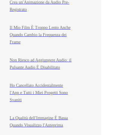
Crea un'Animazione da Audio Pre-
Registrato
Il Mio Film È Troppo Lento Anche
Quando Cambio la Frequenza dei
Frame
Non Riesco ad Aggiungere Audio: il
Pulsante Audio È Disabilitato
Ho Cancellato Accidentalmente
l'App e Tutti i Miei Progetti Sono
Svaniti
La Qualità dell'Immagine È Bassa
Quando Visualizzo l'Anteprima