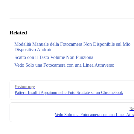
Related
Modalità Manuale della Fotocamera Non Disponibile sul Mio
Dispositivo Android
Scatto con il Tasto Volume Non Funziona
Vedo Solo una Fotocamera con una Linea Attraverso
Pager
Previous page
Pattern Insoliti Appaiono nelle Foto Scattate su un Chromebook
Ne
Vedo Solo una Fotocamera con una Linea Attr