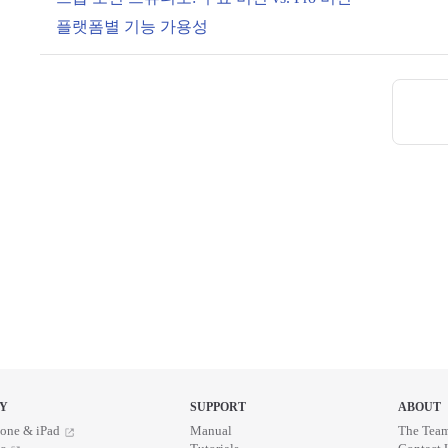
플랫폼별 기능 가용성
Pager
Y
SUPPORT
ABOUT
one & iPad
Manual
The Tea