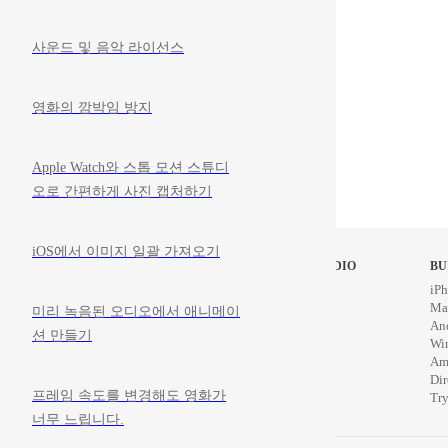
사운드 및 음악 라이선스
영화의 깜박임 방지
Apple Watch와 스톱 모션 스튜디
오로 간편하게 사진 캡처하기
iOS에서 이미지 일괄 가져오기
STOP MOTION STUDIO
BU
Home
iPh
Education
Ma
미리 녹음된 오디오에서 애니메이
News
An
션 만들기
Wi
Am
Di
프레임 속도를 변경해도 영화가
Try
너무 느립니다.