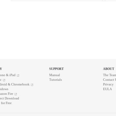
Y
SUPPORT
ABOUT
one & iPad
Manual
The Tea
c
Tutorials
Contact 
droid & Chromebook
Privacy
ndows
EULA
azon Fire
rect Download
 for Free