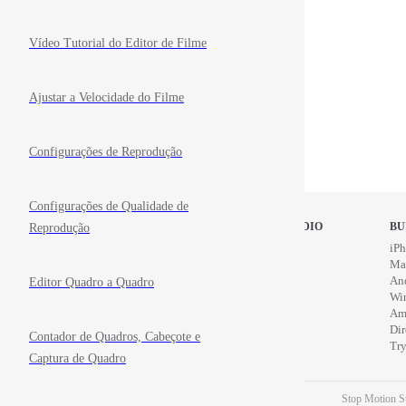
Vídeo Tutorial do Editor de Filme
Ajustar a Velocidade do Filme
Configurações de Reprodução
Configurações de Qualidade de
Reprodução
STOP MOTION STUDIO
BU
Home
iPh
Education
Ma
News
An
Editor Quadro a Quadro
Wi
Am
Di
Contador de Quadros, Cabeçote e
Try
Captura de Quadro
Stop Motion St