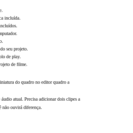
e.
ca incluída.
incluídos.
mputador.
o.
 do seu projeto.
olo de play.
ojeto de filme.
niatura do quadro no editor quadro a
 áudio atual. Precisa adicionar dois clipes a
 não ouvirá diferença.