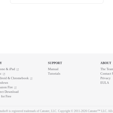
Y
SUPPORT
ABOUT
one & iPad
Manual
The Tea
c
Tutorials
Contact 
droid & Chromebook
Privacy
ndows
EULA
azon Fire
rect Download
 for Free
udio® is registered trademark of Cateater, LLC. Copyright © 2011-2026 Cateater™ LLC. All r