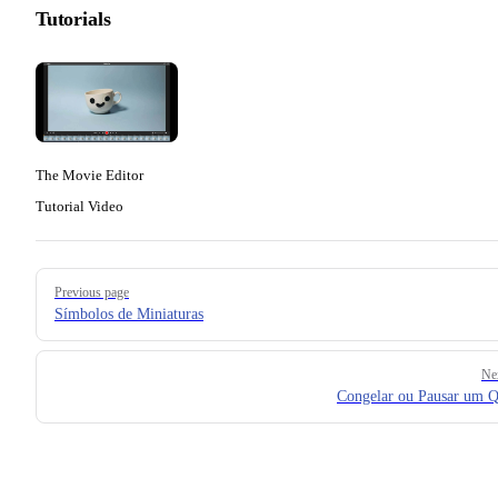
Tutorials
The Movie Editor
Tutorial Video
Pager
Previous page
Símbolos de Miniaturas
Ne
Congelar ou Pausar um 