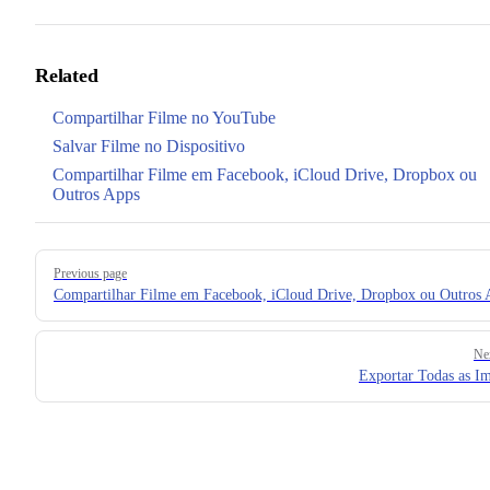
Related
Compartilhar Filme no YouTube
Salvar Filme no Dispositivo
Compartilhar Filme em Facebook, iCloud Drive, Dropbox ou
Outros Apps
Pager
Previous page
Compartilhar Filme em Facebook, iCloud Drive, Dropbox ou Outros 
Ne
Exportar Todas as I