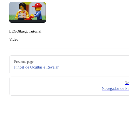
LEGO&reg; Tutorial
Video
Pager
Previous page
Pincel de Ocultar e Revelar
Ne
Navegador de Pr