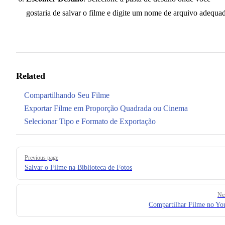
gostaria de salvar o filme e digite um nome de arquivo adequa
Related
Compartilhando Seu Filme
Exportar Filme em Proporção Quadrada ou Cinema
Selecionar Tipo e Formato de Exportação
Pager
Previous page
Salvar o Filme na Biblioteca de Fotos
Ne
Compartilhar Filme no Y