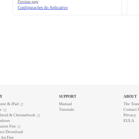
Previous page
Configurações do Aplicativo
Y
SUPPORT
ABOUT
one & iPad
Manual
The Tea
c
Tutorials
Contact 
droid & Chromebook
Privacy
ndows
EULA
azon Fire
rect Download
 for Free