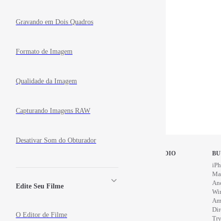
Gravando em Dois Quadros
Formato de Imagem
Qualidade da Imagem
Capturando Imagens RAW
Desativar Som do Obturador
STOP MOTION STUDIO
BU
Home
iPh
Education
Ma
News
An
Edite Seu Filme
Wi
Am
Di
O Editor de Filme
Try