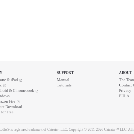
Y
SUPPORT
ABOUT
one & iPad
Manual
The Tea
c
Tutorials
Contact 
droid & Chromebook
Privacy
ndows
EULA
azon Fire
rect Download
 for Free
udio® is registered trademark of Cateater, LLC. Copyright © 2011-2026 Cateater™ LLC. All r