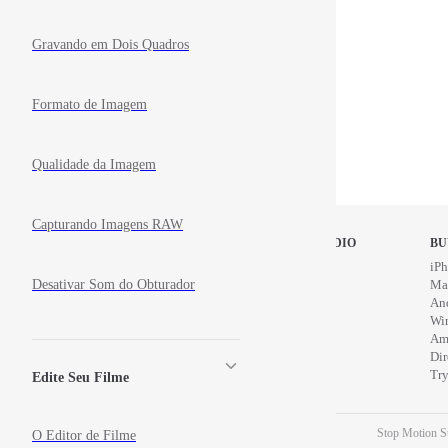
Gravando em Dois Quadros
Formato de Imagem
Qualidade da Imagem
Capturando Imagens RAW
STOP MOTION STUDIO
BU
Home
iPh
Desativar Som do Obturador
Education
Ma
News
An
Wi
Am
Di
Try
Edite Seu Filme
Stop Motion St
O Editor de Filme