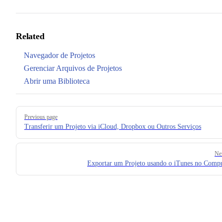
Related
Navegador de Projetos
Gerenciar Arquivos de Projetos
Abrir uma Biblioteca
Pager
Previous page
Transferir um Projeto via iCloud, Dropbox ou Outros Serviços
Ne
Exportar um Projeto usando o iTunes no Comp