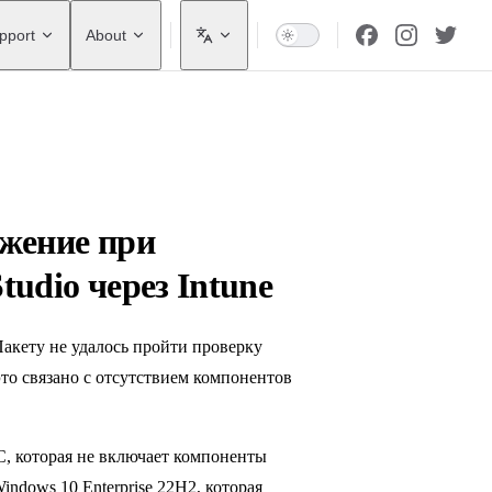
pport
About
ожение при
tudio через Intune
Пакету не удалось пройти проверку
это связано с отсутствием компонентов
C, которая не включает компоненты
indows 10 Enterprise 22H2, которая