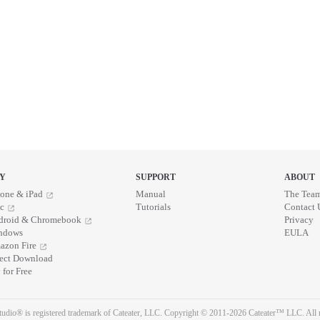
Y
SUPPORT
ABOUT
one & iPad
Manual
The Tea
c
Tutorials
Contact 
droid & Chromebook
Privacy
ndows
EULA
azon Fire
rect Download
 for Free
udio® is registered trademark of Cateater, LLC. Copyright © 2011-2026 Cateater™ LLC. All r