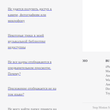
Не удается получить доступ к
камере, фотографиям или
микрофону
Некоторые треки в моей
музыкальной библиотеке
недоступны
STOP MOTION STUDIO
BU
Не все кадры отображаются в
Home
iPh
предварительном просмотре.
Education
Ma
Почему?
News
An
Wi
Am
Приложение отображается не на
Di
Try
том языке?
Stop Motion St
Не могу найти папку проекта на