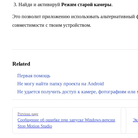
Найди и активируй
Режим старой камеры
.
Это позволит приложению использовать альтернативный 
совместимости с твоим устройством.
Related
Первая помощь
Не могу найти папку проекта на Android
Не удается получить доступ к камере, фотографиям или
Pager
Previous page
Сообщение об ошибке при запуске Windows-версии
Эк
Stop Motion Studio