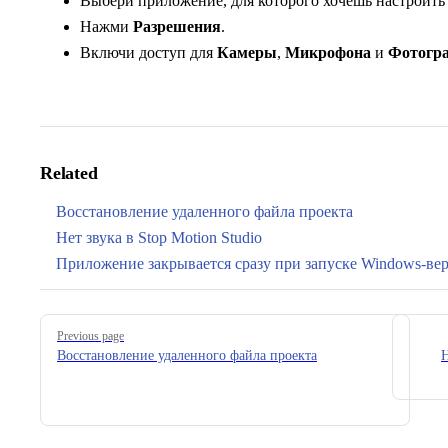
Выбери приложение, для которого хочешь настроить
Нажми
Разрешения
.
Включи доступ для
Камеры
,
Микрофона
и
Фотогр
Related
Восстановление удаленного файла проекта
Нет звука в Stop Motion Studio
Приложение закрывается сразу при запуске Windows-верс
Pager
Previous page
Восстановление удаленного файла проекта
Н