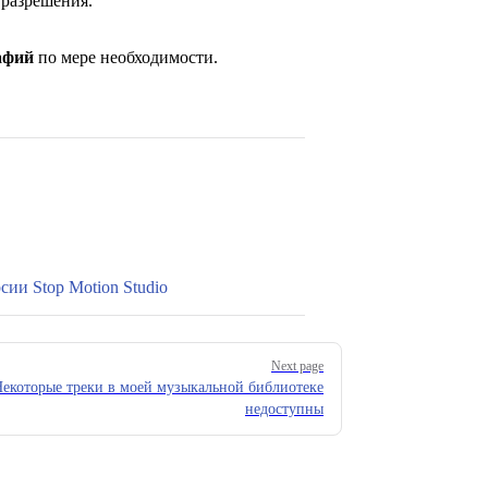
 разрешения.
афий
по мере необходимости.
ии Stop Motion Studio
Next page
екоторые треки в моей музыкальной библиотеке
недоступны