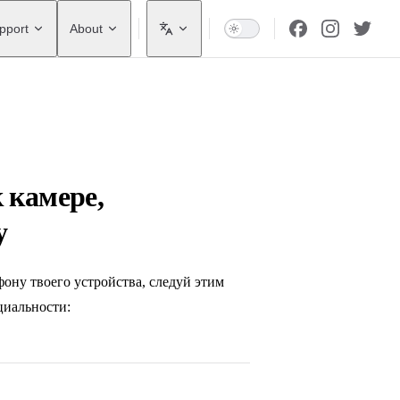
pport
About
 камере,
у
фону твоего устройства, следуй этим
циальности: