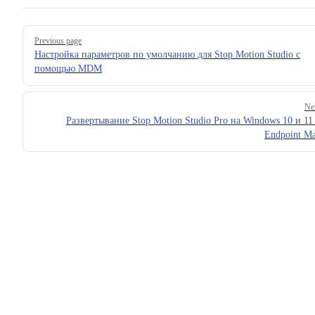
Pager
Previous page
Настройка параметров по умолчанию для Stop Motion Studio с
помощью MDM
Ne
Развертывание Stop Motion Studio Pro на Windows 10 и 11
Endpoint M