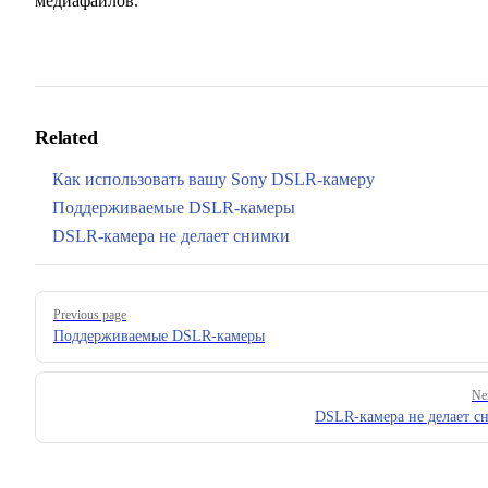
медиафайлов.
Related
Как использовать вашу Sony DSLR-камеру
Поддерживаемые DSLR-камеры
DSLR-камера не делает снимки
Pager
Previous page
Поддерживаемые DSLR-камеры
Ne
DSLR-камера не делает с