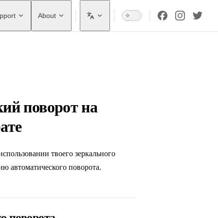
pport
About
ий поворот на
ате
использовании твоего зеркального
ию автоматического поворота.
о поворота