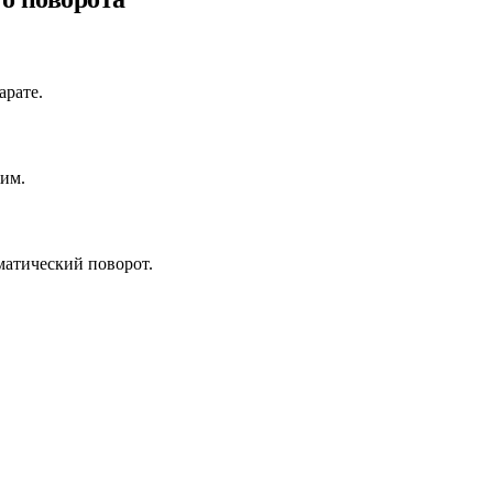
арате.
им.
матический поворот.