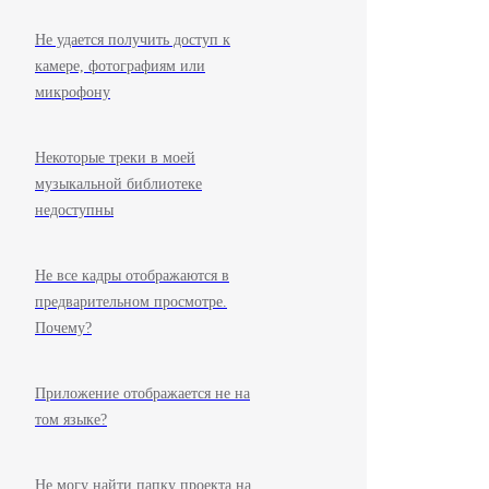
Не удается получить доступ к
камере, фотографиям или
микрофону
Некоторые треки в моей
музыкальной библиотеке
недоступны
Не все кадры отображаются в
предварительном просмотре.
Почему?
Приложение отображается не на
том языке?
Не могу найти папку проекта на