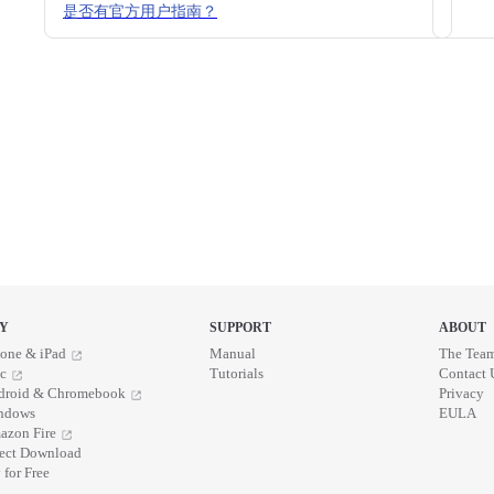
是否有官方用户指南？
Y
SUPPORT
ABOUT
one & iPad
Manual
The Tea
c
Tutorials
Contact 
droid & Chromebook
Privacy
ndows
EULA
azon Fire
rect Download
 for Free