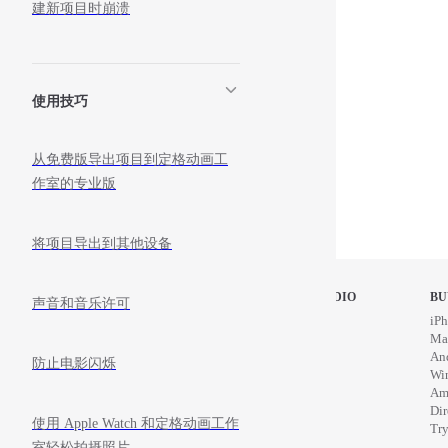
建新项目时崩溃
使用技巧
从免费版导出项目到定格动画工
作室的专业版
将项目导出到其他设备
STOP MOTION STUDIO
BU
声音和音乐许可
Home
iPh
Education
Ma
News
An
防止电影闪烁
Wi
Am
Di
使用 Apple Watch 和定格动画工作
Try
室轻松拍摄照片