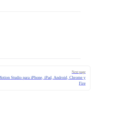
Next page
otion Studio para iPhone, iPad, Android, Chrome y
Fire