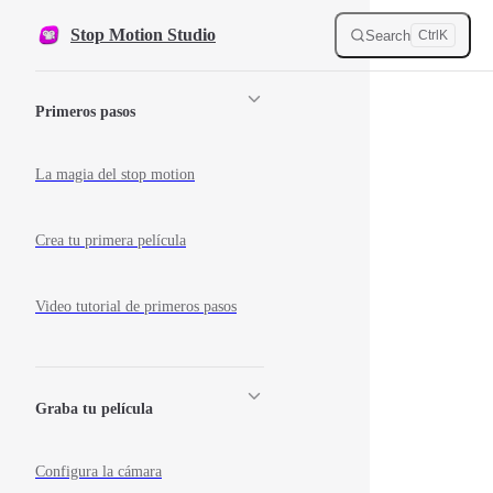
Skip to content
Stop Motion Studio
Search
Ctrl
K
Sidebar Navigation
Primeros pasos
La magia del stop motion
Crea tu primera película
Video tutorial de primeros pasos
Graba tu película
Configura la cámara