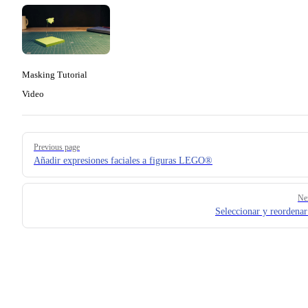
Masking Tutorial
Video
Pager
Previous page
Añadir expresiones faciales a figuras LEGO®
Ne
Seleccionar y reordenar