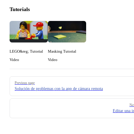
Tutorials
LEGO&reg; Tutorial
Masking Tutorial
Video
Video
Pager
Previous page
Solución de problemas con la app de cámara remota
Ne
Editar una 