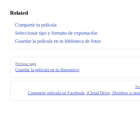
Related
Compartir tu película
Seleccionar tipo y formato de exportación
Guardar la película en tu biblioteca de fotos
Pager
Previous page
Guardar la película en tu dispositivo
Ne
Compartir película en Facebook, iCloud Drive, Dropbox u otra