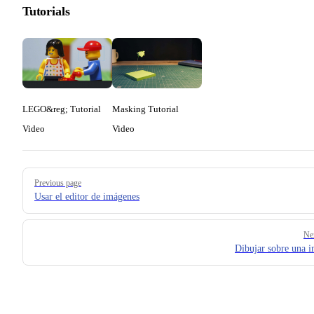
Tutorials
LEGO&reg; Tutorial
Masking Tutorial
Video
Video
Pager
Previous page
Usar el editor de imágenes
Ne
Dibujar sobre una 