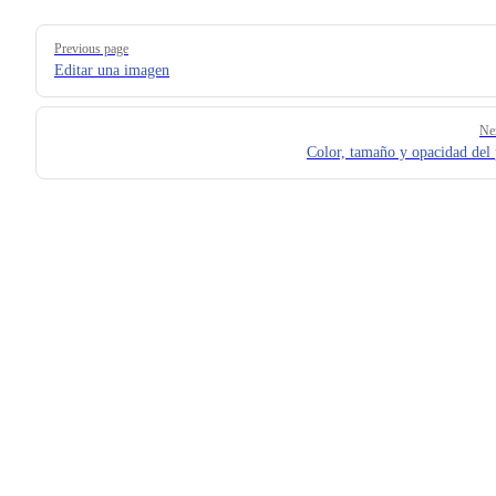
Pager
Previous page
Editar una imagen
Ne
Color, tamaño y opacidad del 