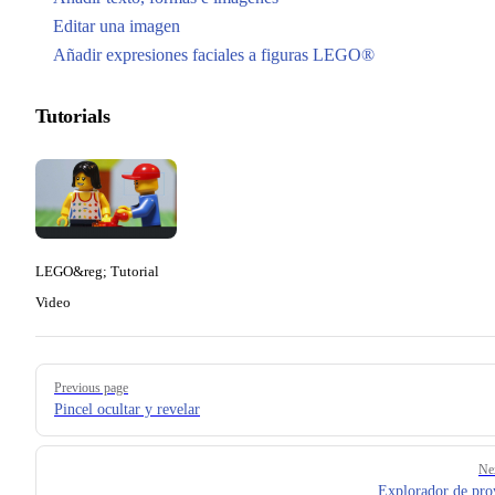
Editar una imagen
Añadir expresiones faciales a figuras LEGO®
Tutorials
LEGO&reg; Tutorial
Video
Pager
Previous page
Pincel ocultar y revelar
Ne
Explorador de pro