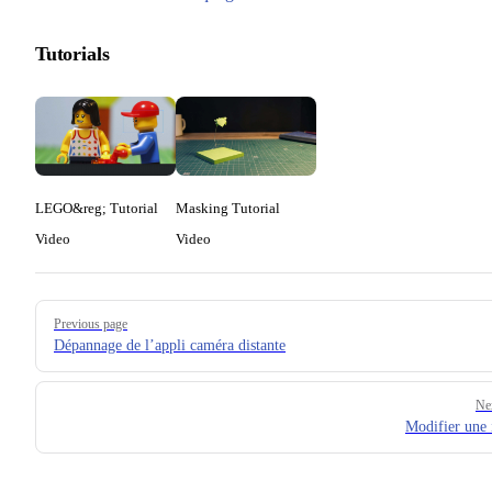
Tutorials
LEGO&reg; Tutorial
Masking Tutorial
Video
Video
Pager
Previous page
Dépannage de l’appli caméra distante
Ne
Modifier une