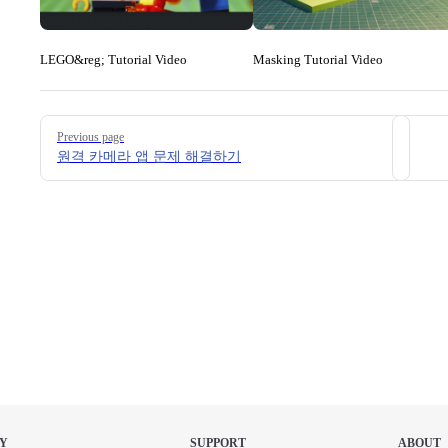
LEGO&reg; Tutorial Video
Masking Tutorial Video
Pager
Previous page
원격 카메라 앱 문제 해결하기
Y
SUPPORT
ABOUT