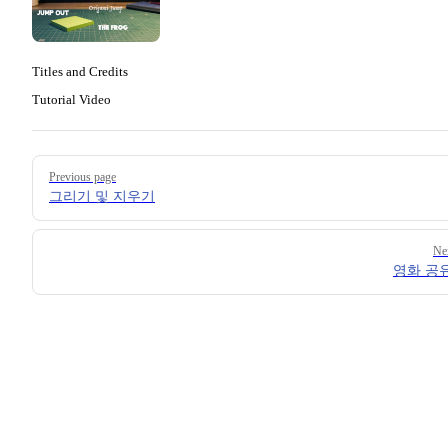
Titles and Credits
Tutorial Video
Pager
Previous page
그리기 및 지우기
Ne
영화 공