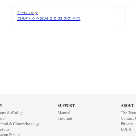
Pager
Previous page
다양한 소스에서 이미지 가져오기
Y
SUPPORT
ABOUT
one & iPad
Manual
The Tea
c
Tutorials
Contact 
droid & Chromebook
Privacy
ndows
EULA
azon Fire