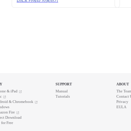
DSLR 카메라 사용하기
Y
SUPPORT
ABOUT
one & iPad
Manual
The Tea
c
Tutorials
Contact 
droid & Chromebook
Privacy
ndows
EULA
azon Fire
rect Download
 for Free