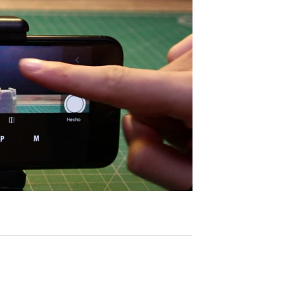
ay
deo