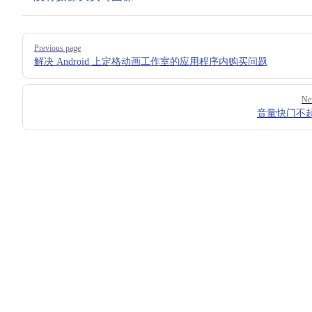
Pager
Previous page
解决 Android 上定格动画工作室的应用程序内购买问题
Ne
音量快门不