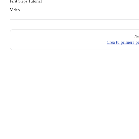
First Steps Tutorial
Video
Pager
Ne
Crea tu primera pe