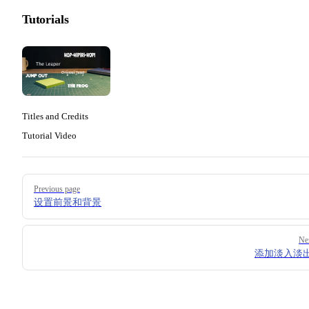
Tutorials
Titles and Credits
Tutorial Video
Pager
Previous page
设置前景和背景
Ne
添加淡入淡