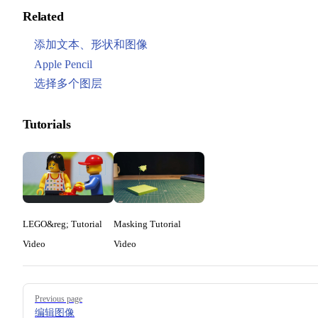
Related
添加文本、形状和图像
Apple Pencil
选择多个图层
Tutorials
LEGO&reg; Tutorial
Masking Tutorial
Video
Video
Pager
Previous page
编辑图像