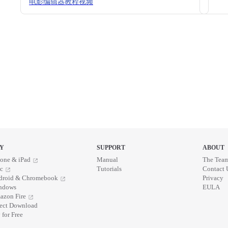
电影编辑器教程视频
Y
SUPPORT
ABOUT
one & iPad
Manual
The Tea
c
Tutorials
Contact 
droid & Chromebook
Privacy
ndows
EULA
azon Fire
rect Download
 for Free