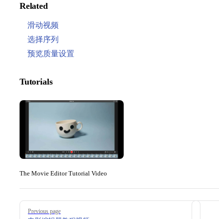
Related
滑动视频
选择序列
预览质量设置
Tutorials
The Movie Editor Tutorial Video
Pager
Previous page