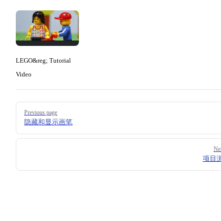
LEGO&reg; Tutorial
Video
Pager
Previous page
隐藏和显示画笔
Ne
项目