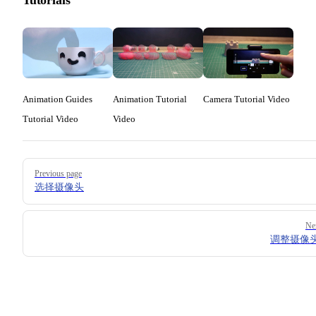
Tutorials
Animation Guides
Animation Tutorial
Camera Tutorial Video
Tutorial Video
Video
Pager
Previous page
选择摄像头
Ne
调整摄像