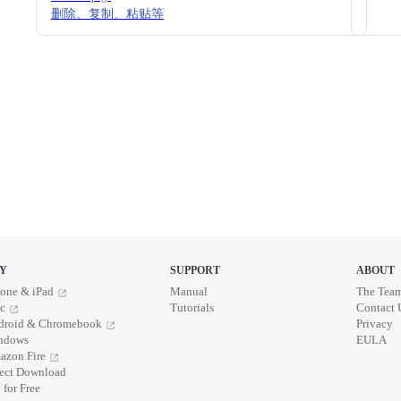
删除、复制、粘贴等
Y
SUPPORT
ABOUT
one & iPad
Manual
The Tea
c
Tutorials
Contact 
droid & Chromebook
Privacy
ndows
EULA
azon Fire
rect Download
 for Free