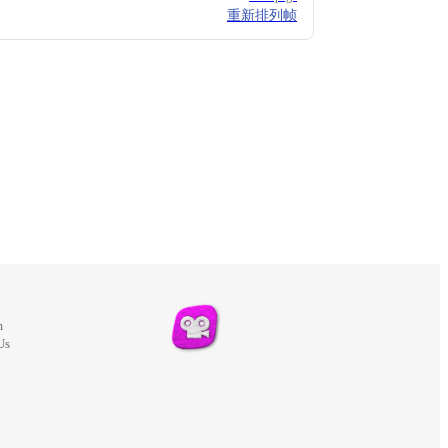
重新排列帧
m
Us