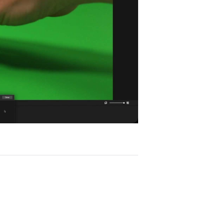
ay
deo