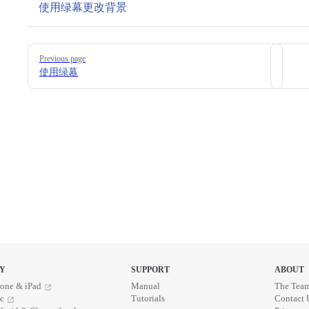
使用绿幕更改背景
Pager
Previous page
使用绿幕
Y
SUPPORT
ABOUT
one & iPad
Manual
The Tea
c
Tutorials
Contact 