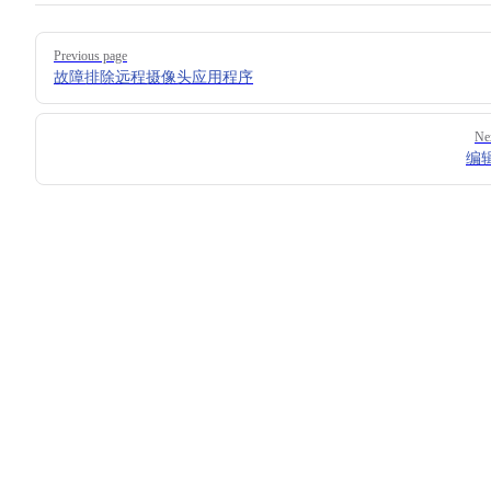
Pager
Previous page
故障排除远程摄像头应用程序
Ne
编