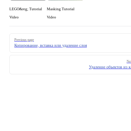
LEGO&reg; Tutorial
Masking Tutorial
Video
Video
Pager
Previous page
Копирование, вставка или удаление слоя
Ne
Удаление объектов из 