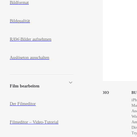
Bildformat
Bildqualität
RAW-Bilder aufnehmen
Auslöseton ausschalten
Film bearbeiten
STOP MOTION STUDIO
BU
Home
iPh
Der Filmeditor
Education
Ma
News
An
Wi
Filmeditor – Video-Tutorial
Am
Di
Try