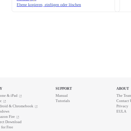
Ebene kopieren, einfügen oder löschen
Y
SUPPORT
ABOUT
one & iPad
Manual
The Tea
c
Tutorials
Contact 
droid & Chromebook
Privacy
ndows
EULA
azon Fire
rect Download
 for Free