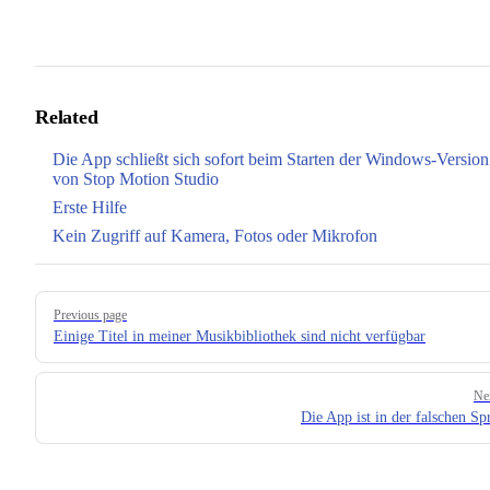
Related
Die App schließt sich sofort beim Starten der Windows-Version
von Stop Motion Studio
Erste Hilfe
Kein Zugriff auf Kamera, Fotos oder Mikrofon
Pager
Previous page
Einige Titel in meiner Musikbibliothek sind nicht verfügbar
Ne
Die App ist in der falschen Sp