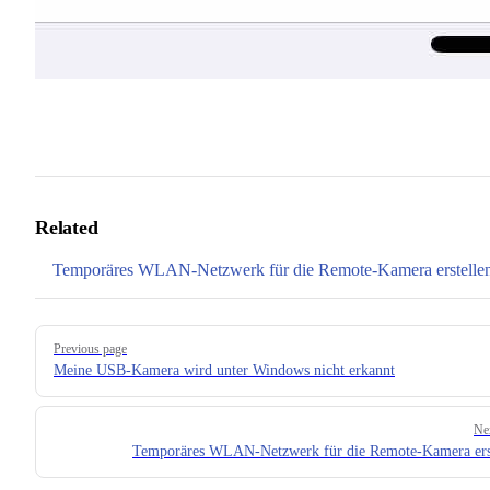
Related
Temporäres WLAN-Netzwerk für die Remote-Kamera erstelle
Pager
Previous page
Meine USB-Kamera wird unter Windows nicht erkannt
Ne
Temporäres WLAN-Netzwerk für die Remote-Kamera ers