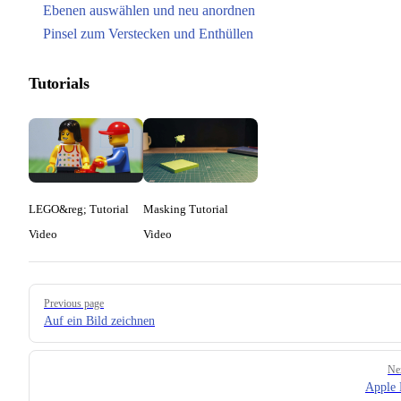
Ebenen auswählen und neu anordnen
Pinsel zum Verstecken und Enthüllen
Tutorials
LEGO&reg; Tutorial
Masking Tutorial
Video
Video
Pager
Previous page
Auf ein Bild zeichnen
Ne
Apple 