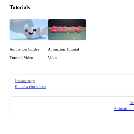
Tutorials
Animation Guides
Animation Tutorial
Tutorial Video
Video
Pager
Previous page
Kamera einrichten
Ne
Animation s